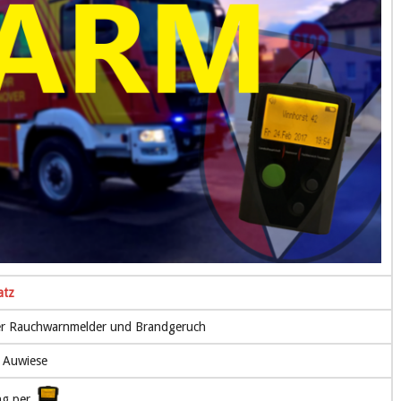
atz
er Rauchwarnmelder und Brandgeruch
, Auwiese
ng per